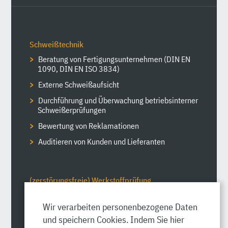
Schweißtechnik
Beratung von Fertigungsunternehmen (DIN EN
1090, DIN EN ISO 3834)
Externe Schweißaufsicht
Durchführung und Überwachung betriebsinterner
Schweißerprüfungen
Bewertung von Reklamationen
Auditieren von Kunden und Lieferanten
(zerstörungsfreie) Werkstoffprüfung
Sichtprüfung VT2 (Industrievideoskopie,
Begutachtung von Schweißnähten)
Wir verarbeiten personenbezogene Daten
und speichern Cookies. Indem Sie hier
Farbeindringprüfung PT2 Rot/Weiß